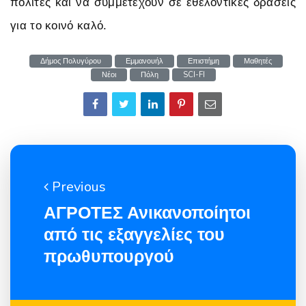
πολίτες και να συμμετέχουν σε εθελοντικές δράσεις
για το κοινό καλό.
Δήμος Πολυγύρου
Εμμανουήλ
Επιστήμη
Μαθητές
Νέοι
Πόλη
SCI-FI
Previous
ΑΓΡΟΤΕΣ Ανικανοποίητοι
από τις εξαγγελίες του
πρωθυπουργού