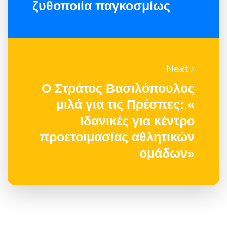
ζυθοποιία παγκοσμίως
Next
Ο Στράτος Βασιλόπουλος
μιλά για τις Πρέσπες: «
Ιδανικές για κέντρο
προετοιμασίας αθλητικών
ομάδων»