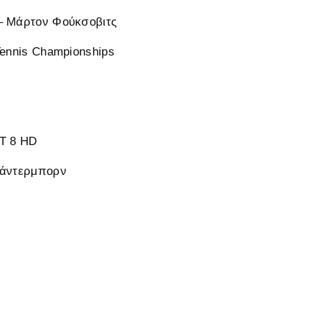
– Μάρτον Φούκσοβιτς
Tennis Championships
 8 HD
Πάντερμπορν