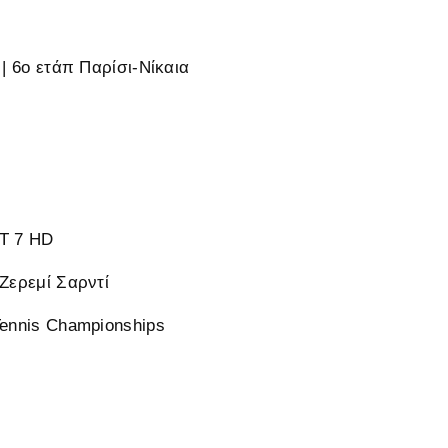
 | 6ο ετάπ Παρίσι-Νίκαια
 7 HD
 Ζερεμί Σαρντί
Tennis Championships