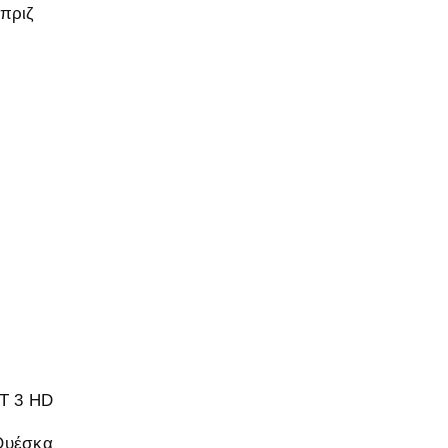
πριζ
 3 HD
Ουέσκα