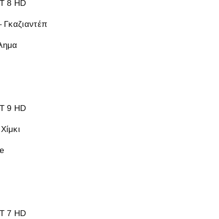
 8 HD
– Γκαζιαντέπ
λημα
 9 HD
Χίμκι
e
 7 HD