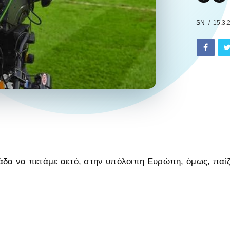
SN
15.3.
άδα να πετάμε αετό, στην υπόλοιπη Ευρώπη, όμως, παί