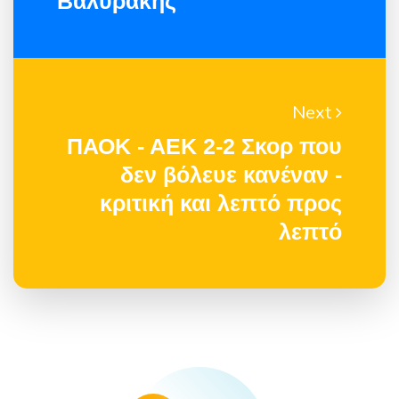
Βαλυράκης
Next
ΠΑΟΚ - ΑΕΚ 2-2 Σκορ που
δεν βόλευε κανέναν -
κριτική και λεπτό προς
λεπτό