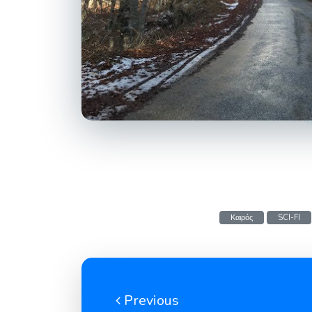
Καιρός
SCI-FI
Previous