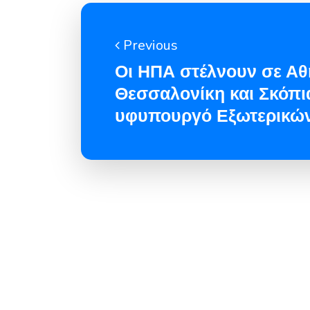
Previous
Οι ΗΠΑ στέλνουν σε Αθ
Θεσσαλονίκη και Σκόπι
υφυπουργό Εξωτερικών