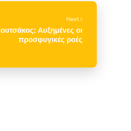
Next
ουτσάκος: Αυξημένες οι
προσφυγικές ροές