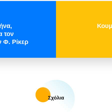
ήνα,
Κουμ
α τον
 Φ. Ρίκερ
Σχόλια