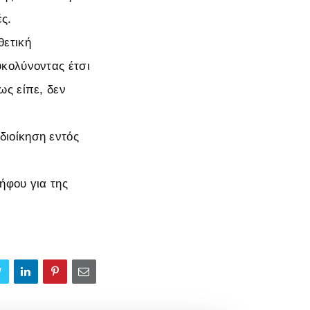
ς.
θετική
κολύνοντας έτσι
ως είπε, δεν
ιοίκηση εντός
ήφου για της