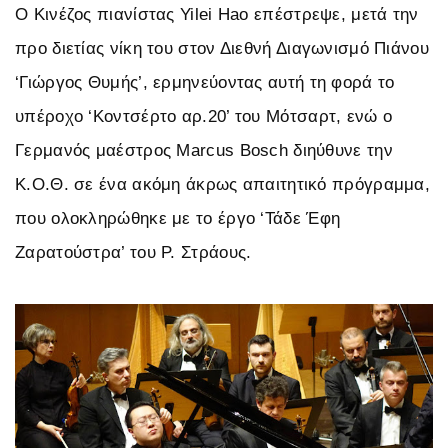
Ο Κινέζος πιανίστας Yilei Hao επέστρεψε, μετά την
προ διετίας νίκη του στον Διεθνή Διαγωνισμό Πιάνου
‘Γιώργος Θυμής’, ερμηνεύοντας αυτή τη φορά το
υπέροχο ‘Κοντσέρτο αρ.20’ του Μότσαρτ, ενώ ο
Γερμανός μαέστρος Marcus Bosch διηύθυνε την
Κ.Ο.Θ. σε ένα ακόμη άκρως απαιτητικό πρόγραμμα,
που ολοκληρώθηκε με το έργο ‘Τάδε Έφη
Ζαρατούστρα’ του Ρ. Στράους.