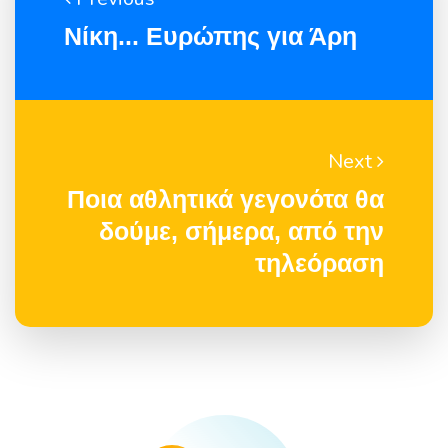
Νίκη... Ευρώπης για Άρη
Next
Ποια αθλητικά γεγονότα θα
δούμε, σήμερα, από την
τηλεόραση