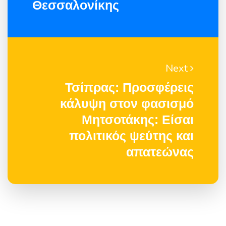
Θεσσαλονίκης
Next
Τσίπρας: Προσφέρεις
κάλυψη στον φασισμό
Μητσοτάκης: Είσαι
πολιτικός ψεύτης και
απατεώνας