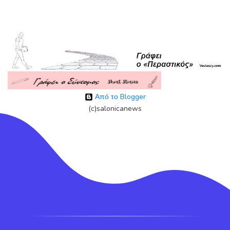
Από το Blogger
(c)salonicanews