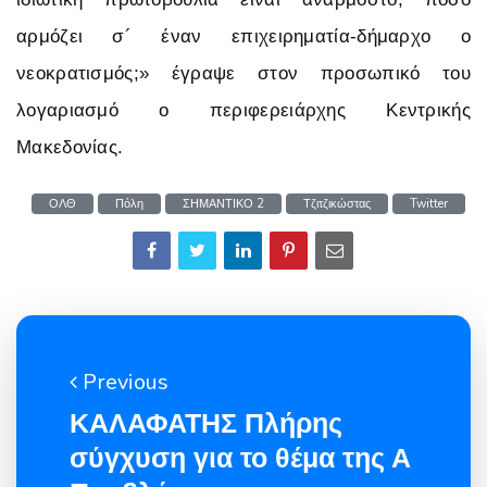
αρμόζει σ´ έναν επιχειρηματία-δήμαρχο ο
νεοκρατισμός;» έγραψε στον προσωπικό του
λογαριασμό ο περιφερειάρχης Κεντρικής
Μακεδονίας.
ΟΛΘ
Πόλη
ΣΗΜΑΝΤΙΚΟ 2
Τζιτζικώστας
Twitter
Previous
ΚΑΛΑΦΑΤΗΣ Πλήρης
σύγχυση για το θέμα της Α