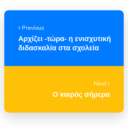
Previous
Αρχίζει -τώρα- η ενισχυτική
διδασκαλία στα σχολεία
Next
Ο καιρός σήμερα