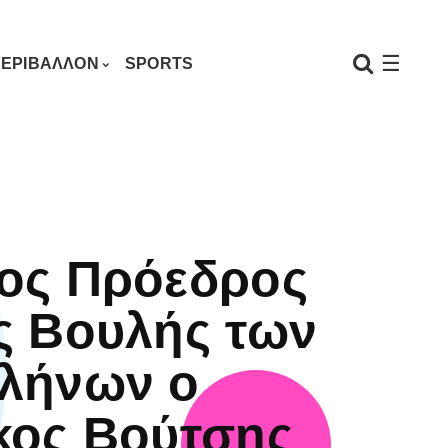
☰
ΕΡΙΒΑΛΛΟΝ
SPORTS
ος Πρόεδρος
ς Βουλής των
λήνων ο
κος Βούτσης