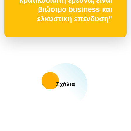
βιώσιμο business και
ελκυστική επένδυση”
Σχόλια