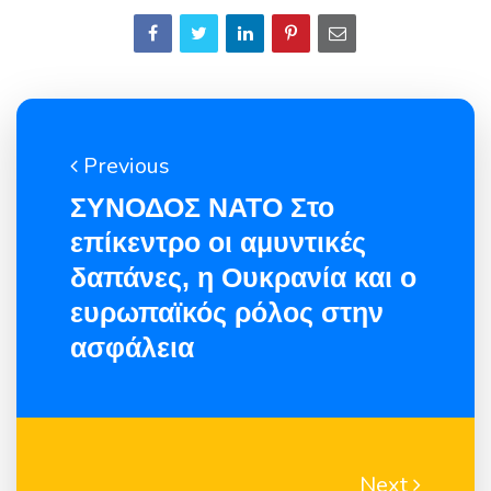
Previous
ΣΥΝΟΔΟΣ ΝΑΤΟ Στο
επίκεντρο οι αμυντικές
δαπάνες, η Ουκρανία και ο
ευρωπαϊκός ρόλος στην
ασφάλεια
Next