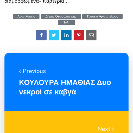
διαμορφωμένα- παρτέρια...
Αναπλάσεις
Δήμος Θεσσαλονίκης
Πλατεία Αριστοτέλους
Πόλη
Previous
ΚΟΥΛΟΥΡΑ ΗΜΑΘΙΑΣ Δυο
νεκροί σε καβγά
Next