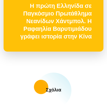
Η πρώτη Ελληνίδα σε
Παγκόσμιο Πρωτάθλημα
Νεανίδων Χάντμπολ. Η
Ραφαηλία Βαρυτιμιάδου
γράφει ιστορία στην Κίνα
Σχόλια