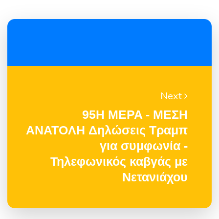
Next
95H MEPA - MEΣH
ANATOΛH Δηλώσεις Τραμπ
για συμφωνία -
Τηλεφωνικός καβγάς με
Νετανιάχου