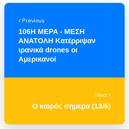
Previous
106H MEPA - MEΣH
ANATOΛH Kατέρριψαν
ιρανικά drones οι
Αμερικανοί
Next
Ο καιρός σήμερα (13/6)