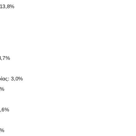
 13,8%
3,7%
ίας: 3,0%
3%
0,6%
4%