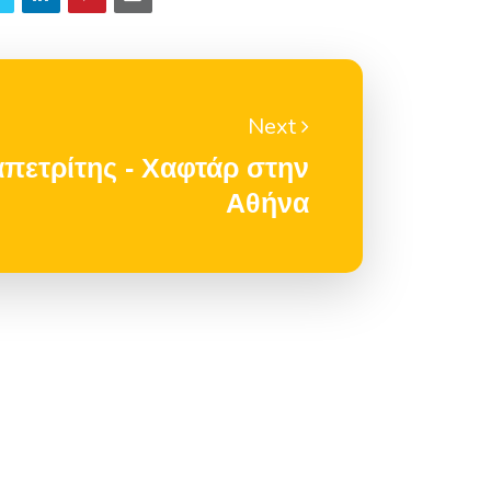
Next
απετρίτης - Χαφτάρ στην
Αθήνα