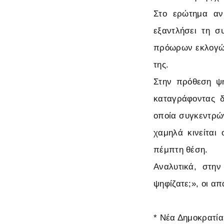
Στο ερώτημα αν
εξαντλήσει τη σ
πρόωρων εκλογών
της.
Στην πρόθεση ψή
καταγράφοντας δ
οποία συγκεντρών
χαμηλά κινείται
πέμπτη θέση.
Αναλυτικά, στη
ψηφίζατε;», οι α
* Νέα Δημοκρατία