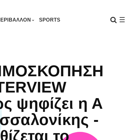
☰
ΕΡΙΒΑΛΛΟΝ
SPORTS
ΗΜΟΣΚΟΠΗΣΗ
TERVIEW
ς ψηφίζει η Α
σσαλονίκης -
θίζεται το