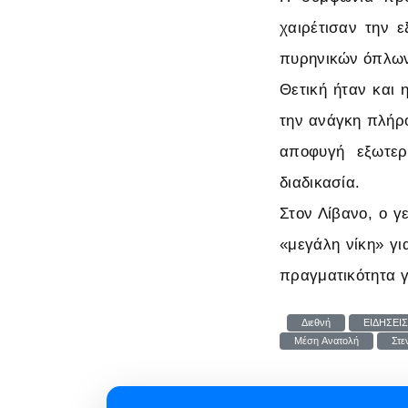
χαιρέτισαν την ε
πυρηνικών όπλων 
Θετική ήταν και 
την ανάγκη πλήρ
αποφυγή εξωτε
διαδικασία.
Στον Λίβανο, ο 
«μεγάλη νίκη» γι
πραγματικότητα γ
Διεθνή
ΕΙΔΗΣΕΙΣ
Μέση Ανατολή
Στε