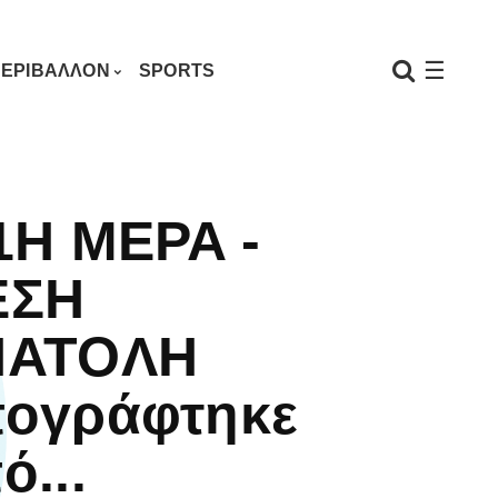
☰
ΕΡΙΒΑΛΛΟΝ
SPORTS
1H MEPA -
EΣH
NATOΛH
ογράφτηκε
ό...