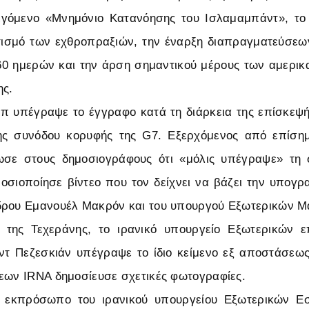
γόμενο «Μνημόνιο Κατανόησης του Ισλαμαμπάντ», το
ισμό των εχθροπραξιών, την έναρξη διαπραγματεύσεων
60 ημερών και την άρση σημαντικού μέρους των αμερι
ης.
 υπέγραψε το έγγραφο κατά τη διάρκεια της επίσκεψή
ης συνόδου κορυφής της G7. Εξερχόμενος από επίση
ωσε στους δημοσιογράφους ότι «μόλις υπέγραψε» τη
οσιοποίησε βίντεο που τον δείχνει να βάζει την υπογ
δρου Εμανουέλ Μακρόν και του υπουργού Εξωτερικών Μ
της Τεχεράνης, το ιρανικό υπουργείο Εξωτερικών ε
τ Πεζεσκιάν υπέγραψε το ίδιο κείμενο εξ αποστάσεως
εων IRNA δημοσίευσε σχετικές φωτογραφίες.
 εκπρόσωπο του ιρανικού υπουργείου Εξωτερικών Εσ