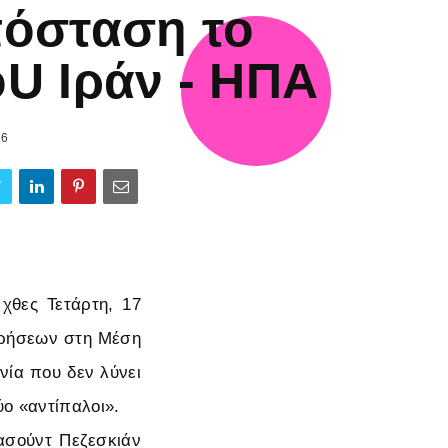
όσταση το
U Ιράν - ΗΠΑ
26
χθες Τετάρτη, 17
ειρήσεων στη Μέση
νία που δεν λύνει
ύο «αντίπαλοι».
ασούντ Πεζεσκιάν