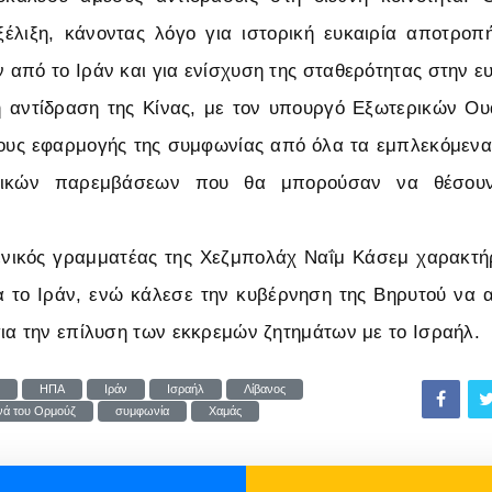
ξέλιξη, κάνοντας λόγο για ιστορική ευκαιρία αποτρο
από το Ιράν και για ενίσχυση της σταθερότητας στην ε
η αντίδραση της Κίνας, με τον υπουργό Εξωτερικών Ουά
ους εφαρμογής της συμφωνίας από όλα τα εμπλεκόμενα 
ρικών παρεμβάσεων που θα μπορούσαν να θέσουν
γενικός γραμματέας της Χεζμπολάχ Ναΐμ Κάσεμ χαρακτή
α το Ιράν, ενώ κάλεσε την κυβέρνηση της Βηρυτού να α
ια την επίλυση των εκκρεμών ζητημάτων με το Ισραήλ.
ΗΠΑ
Ιράν
Ισραήλ
Λίβανος
νά του Ορμούζ
συμφωνία
Χαμάς