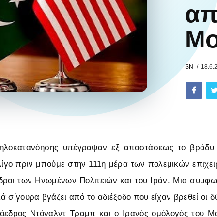
απ
Mo
SN
18.6.
ηλοκατανόησης υπέγραψαν εξ αποστάσεως το βράδυ 
 λίγο πριν μπούμε στην 111η μέρα των πολεμικών επιχ
δροι των Ηνωμένων Πολιτειών και του Ιράν. Μια συμφω
ά σίγουρα βγάζει από το αδιέξοδο που είχαν βρεθεί οι δ
όεδρος Ντόναλντ Τραμπ και ο Ιρανός ομόλογός του Μ