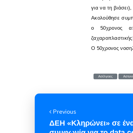
για να τη βιάσει
Ακολούθησε συμπλ
ο 50χρονος απ
ζαχαροπλαστικής
Ο 50χρονος νοση
Ασέλγειες
Αστυν
Previous
ΔΕΗ «Κληρώνει» σε ένα
συμφωνία για το data c