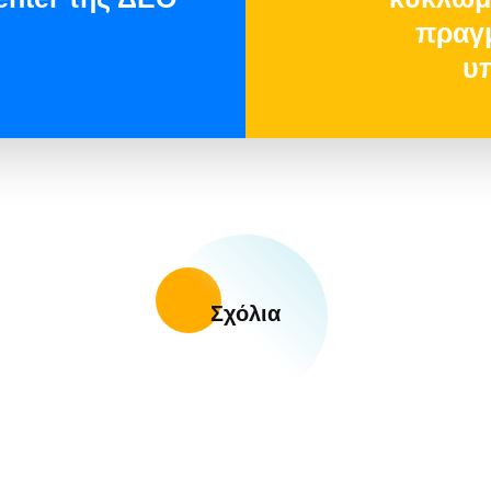
πραγμ
υ
Σχόλια