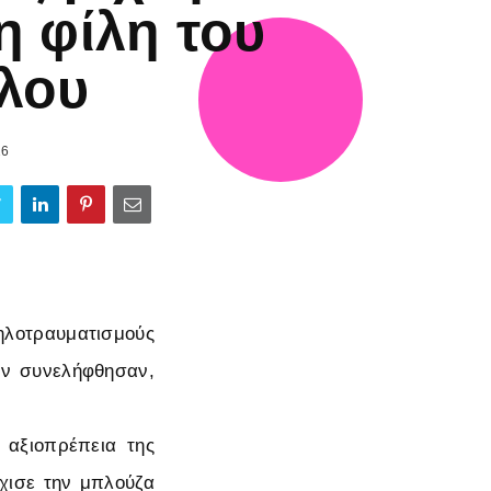
η φίλη του
λου
26
ηλοτραυματισμούς
τών συνελήφθησαν,
 αξιοπρέπεια της
χισε την μπλούζα