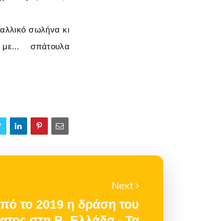
ταλλικό σωλήνα κι
με... σπάτουλα
Next
ό το 2019 η δράση του
τος στη Β. Ελλάδα - Τα