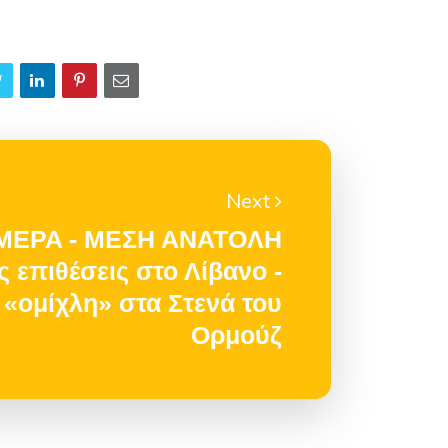
Next
MEPA - MEΣH ANATOΛH
ς επιθέσεις στο Λίβανο -
«ομίχλη» στα Στενά του
Ορμούζ