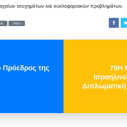
οχαίων ατυχημάτων και κυκλοφοριακών προβλημάτων.
κή
Πόλη
 Πρόεδρος της
78H 
Iσραηλινέ
Διπλωματική 