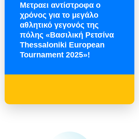
Μετραει αντίστροφα o
χρόνος για το μεγάλο
αθλητικό γεγονός της
πόλης «Βασιλική Ρετσίνα
Thessaloniki European
Tournament 2025»!