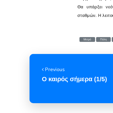
Θα υπάρξει νεό
σταθμών. H λειτο
Μετρό
Πόλη
Previous
Ο καιρός σήμερα (1/5)