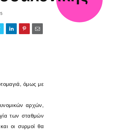
25
ωτομαγιά, όμως με
τυνομικών αρχών,
ργία των σταθμών
 και οι συρμοί θα