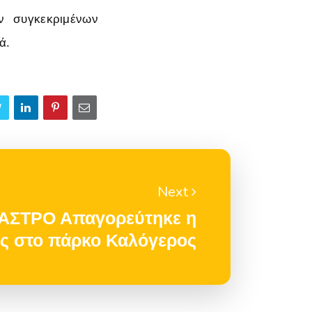
ν συγκεκριμένων
ά.
Next
ΑΣΤΡΟ Απαγορεύτηκε η
ς στο πάρκο Καλόγερος