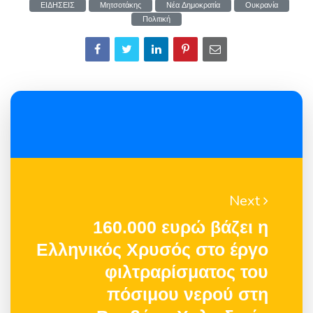
ΕΙΔΗΣΕΙΣ
Μητσοτάκης
Νέα Δημοκρατία
Ουκρανία
Πολιτική
Next
160.000 ευρώ βάζει η
Ελληνικός Χρυσός στο έργο
φιλτραρίσματος του
πόσιμου νερού στη