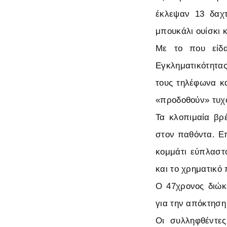
έκλεψαν 13 δαχτυ
μπουκάλι ουίσκι 
Με το που είδα
Εγκληματικότητας
τους τηλέφωνα κα
«προδοθούν» τυχό
Τα κλοπιμαία βρ
στον παθόντα. Επ
κομμάτι εύπλαστο
και το χρηματικό
Ο 47χρονος διώκ
για την απόκτηση
Οι συλληφθέντε