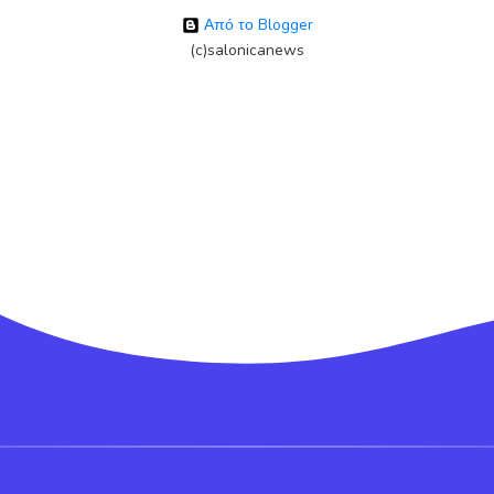
Από το Blogger
(c)salonicanews