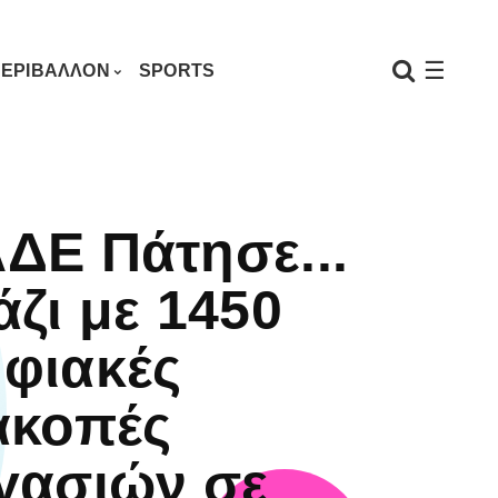
☰
ΕΡΙΒΑΛΛΟΝ
SPORTS
ΔΕ Πάτησε...
άζι με 1450
φιακές
ακοπές
γασιών σε