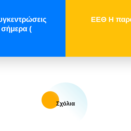
υγκεντρώσεις
ΕΕΘ Η παρά
 σήμερα (
Σχόλια