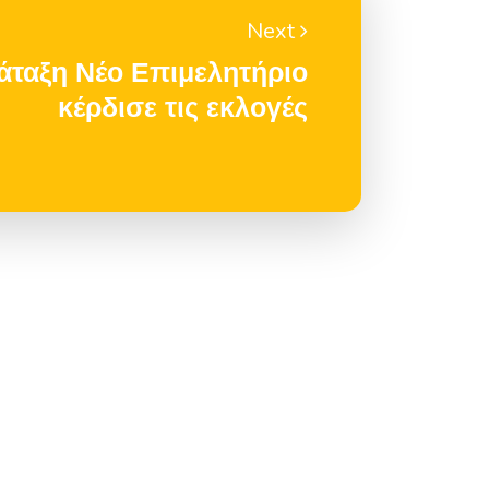
Next
ταξη Νέο Επιμελητήριο
κέρδισε τις εκλογές