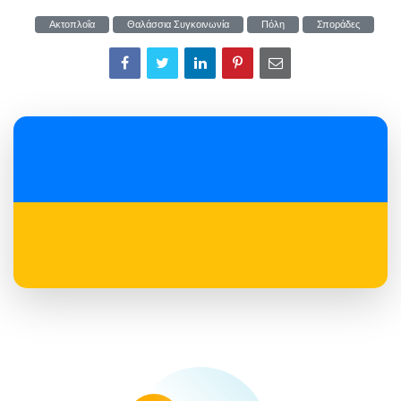
Ακτοπλοΐα
Θαλάσσια Συγκοινωνία
Πόλη
Σποράδες