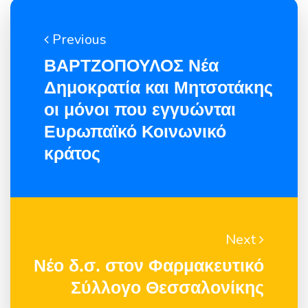
Previous
ΒΑΡΤΖΟΠΟΥΛΟΣ Νέα
Δημοκρατία και Μητσοτάκης
οι μόνοι που εγγυώνται
Ευρωπαϊκό Κοινωνικό
κράτος
Next
Νέο δ.σ. στον Φαρμακευτικό
Σύλλογο Θεσσαλονίκης