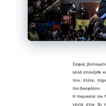
Σαφώς βελτιωμέν
αλλά επανήλθε κα
που, πλέον, πήρε
του Δικεφάλου.
H παρουσία του Ν
νύχτα στην 3η 