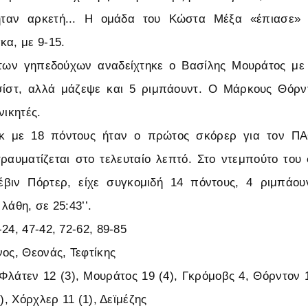
ήταν αρκετή... Η ομάδα του Κώστα Μέξα «έπιασε»
κα, με 9-15.
ων γηπεδούχων αναδείχτηκε ο Βασίλης Μουράτος με
σίστ, αλλά μάζεψε και 5 ριμπάουντ. Ο Μάρκους Θόρ
νικητές.
κ με 18 πόντους ήταν ο πρώτος σκόρερ για τον ΠΑ
ραυματίζεται στο τελευταίο λεπτό. Στο ντεμπούτο το
ιν Πόρτερ, είχε συγκομιδή 14 πόντους, 4 ριμπάου
λάθη, σε 25:43’’.
24, 47-42, 72-62, 89-85
νος, Θεονάς, Τεφτίκης
Φλάτεν 12 (3), Μουράτος 19 (4), Γκρόμοβς 4, Θόρντον 
1), Χόρχλερ 11 (1), Δεϊμέζης