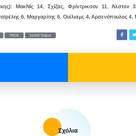
κης): ΜακΝίς 14, Σχίζας, Φρίντρικσον 11, Άλστον 3
σαϊρέλης 6, Μαργαρίτης 6, Ουίλιαμς 4, Αρσενόπουλος 4, 
ΠΑΟΚ
basket league
Σχόλια