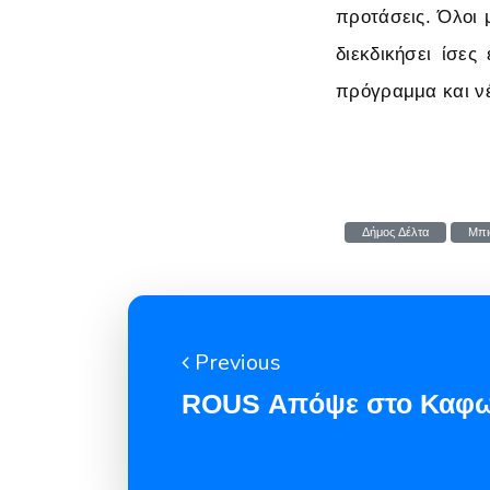
προτάσεις. Όλοι 
διεκδικήσει ίσες
πρόγραμμα και νέ
Δήμος Δέλτα
Μπι
Previous
ROUS Απόψε στο Καφω