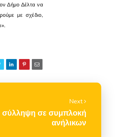
τον Δήμο Δέλτα να
ορούμε με σχέδιο,
ι».
Next
 σύλληψη σε συμπλοκή
ανήλικων