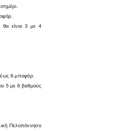
εσημέρι.
ποφόρ.
 θα είναι 3 με 4
α έως 6 μποφόρ.
ου 5 με 6 βαθμούς
λική Πελοπόννησο