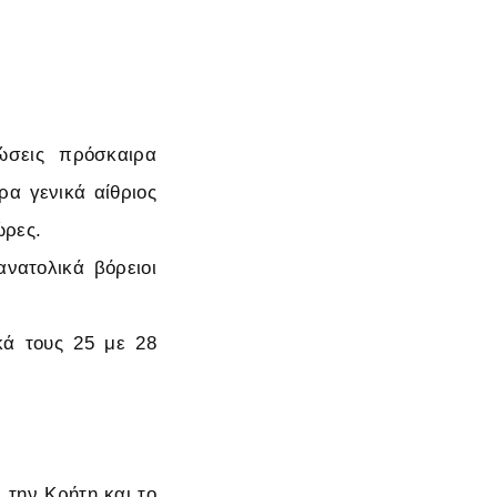
ώσεις πρόσκαιρα
α γενικά αίθριος
ώρες.
ανατολικά βόρειοι
κά τους 25 με 28
 την Κρήτη και το