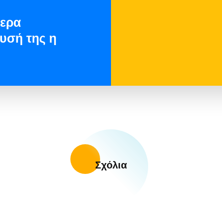
ερα
υσή της η
Σχόλια