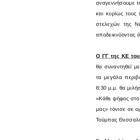
αναγεννήσουμε το
και κυρίως τους
στελεχών της Νέ
αποδεικνύοντας ότ
Ο ΓΓ της ΚΕ το
θα συναντηθεί μ
τα μεγάλα περιβ
8:30 μ.μ. θα μιλ
«Κάθε ψήφος στο 
μας» τόνισε σε ο
Τούμπας Θεσσαλον