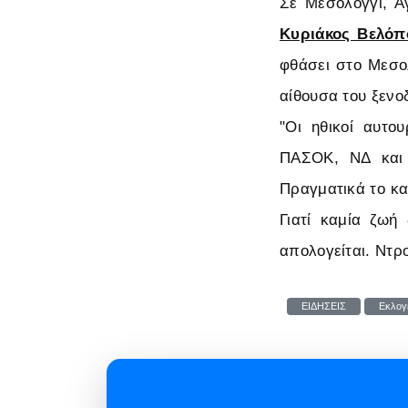
Σε Μεσολόγγι, Α
Κυριάκος Βελόπ
φθάσει στο Μεσολ
αίθουσα του ξεν
"Οι ηθικοί αυτο
ΠΑΣΟΚ, ΝΔ και 
Πραγματικά το κα
Γιατί καμία ζωή
απολογείται. Ντρ
ΕΙΔΗΣΕΙΣ
Εκλογ