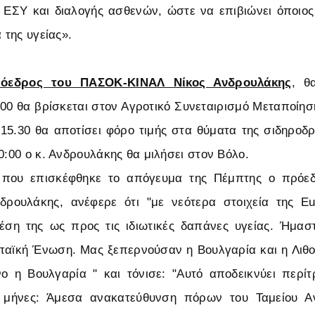
ΕΣΥ και διαλογής ασθενών, ώστε να επιβιώνει όποιος
α της υγείας».
όεδρος του ΠΑΣΟΚ-ΚΙΝΑΛ Νίκος Ανδρουλάκης
, θ
4:00 θα βρίσκεται στον Αγροτικό Συνεταιρισμό Μεταποίηση
 15.30 θα αποτίσει φόρο τιμής στα θύματα της σιδηροδ
0:00 ο κ. Ανδρουλάκης θα μιλήσει στον Βόλο.
 που επισκέφθηκε το απόγευμα της Πέμπτης ο πρόε
δρουλάκης, ανέφερε ότι "με νεότερα στοιχεία της Eu
έση της ως προς τις ιδιωτικές δαπάνες υγείας. Ήμασ
παϊκή Ένωση. Μας ξεπερνούσαν η Βουλγαρία και η Λιθο
ο η Βουλγαρία " και τόνισε: "Αυτό αποδεικνύει περίτ
μήνες: Άμεσα ανακατεύθυνση πόρων του Ταμείου Α