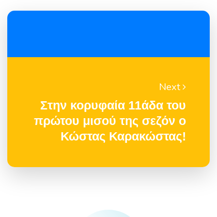
Next
Στην κορυφαία 11άδα του
πρώτου μισού της σεζόν ο
Κώστας Καρακώστας!