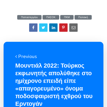
Παπαστεργίου
ΠΑΣΟΚ
ΠΚΜ
Πολιτική
Previous
Μουντιάλ 2022: Τούρκος
εκφωνητής απολύθηκε στο
ημίχρονο επειδή είπε
«απαγορευμένο» όνομα
ποδοσφαιριστή εχθρού του
Ερντογάν