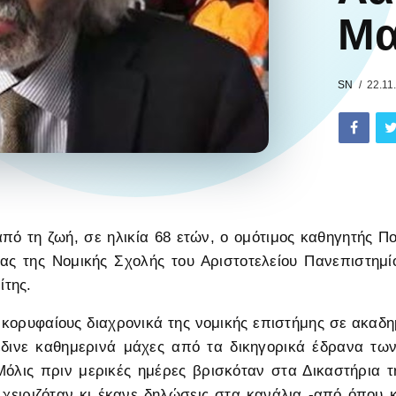
Μα
SN
22.11
ό τη ζωή, σε ηλικία 68 ετών, ο ομότιμος καθηγητής Ποι
ίας της Νομικής Σχολής του Αριστοτελείου Πανεπιστημ
ίτης.
κορυφαίους διαχρονικά της νομικής επιστήμης σε ακαδη
έδινε καθημερινά μάχες από τα δικηγορικά έδρανα τω
όλις πριν μερικές ημέρες βρισκόταν στα Δικαστήρια τ
χειριζόταν κι έκανε δηλώσεις στα κανάλια -από όπου κ