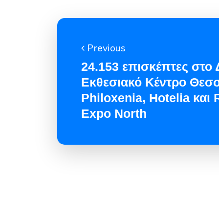
Previous
24.153 επισκέπτες στο 
Εκθεσιακό Κέντρο Θεσσ
Philoxenia, Hotelia και 
Expo North