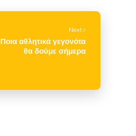
Next
οια αθλητικά γεγονότα
θα δούμε σήμερα