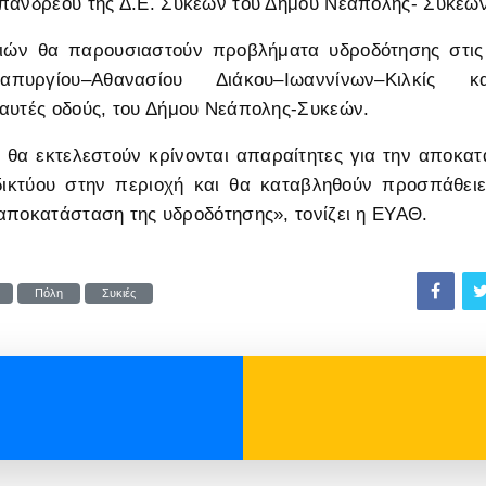
πανδρέου της Δ.Ε. Συκεών του Δήμου Νεάπολης- Συκεών
ιών θα παρουσιαστούν προβλήματα υδροδότησης στις
ταπυργίου–Αθανασίου Διάκου–Ιωαννίνων–Κιλκίς
αυτές οδούς, του Δήμου Νεάπολης-Συκεών.
 θα εκτελεστούν κρίνονται απαραίτητες για την αποκα
 δικτύου στην περιοχή και θα καταβληθούν προσπάθειε
αποκατάσταση της υδροδότησης», τονίζει η ΕΥΑΘ.
Πόλη
Συκιές