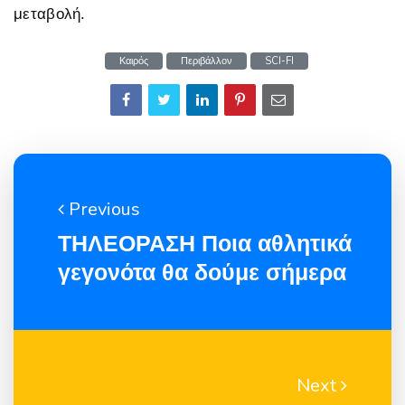
μεταβολή.
Καιρός
Περιβάλλον
SCI-FI
Previous
ΤΗΛΕΟΡΑΣΗ Ποια αθλητικά
γεγονότα θα δούμε σήμερα
Next