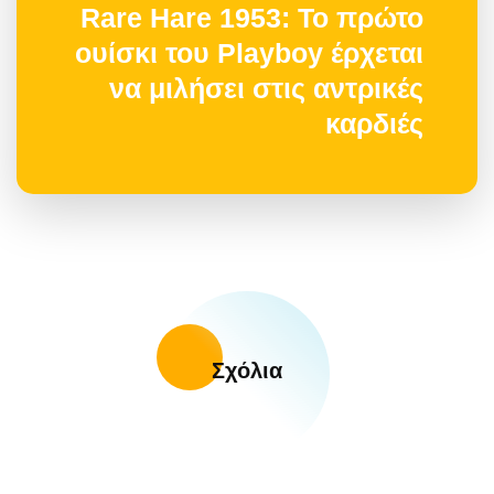
Rare Hare 1953: Το πρώτο
ουίσκι του Playboy έρχεται
να μιλήσει στις αντρικές
καρδιές
Σχόλια