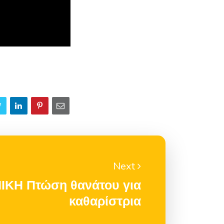
Next
ΚΗ Πτώση θανάτου για
καθαρίστρια