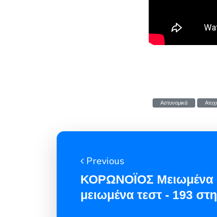
Αστυνομικά
Ατυχ
Previous
ΚΟΡΩΝΟΪΟΣ Μειωμένα 
μειωμένα τεστ - 193 στ