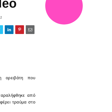
deo
22
η ορειβάτη που
 παραλήφθηκε από
 φέρει τραύμα στο