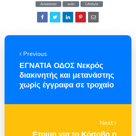
Αυτοκίνητο
auto
Lifestyle
Previous
ΕΓΝΑΤΙΑ ΟΔΟΣ Νεκρός
διακινητής και μετανάστης
χωρίς έγγραφα σε τροχαίο
Next
Ετοιμη για το Κόσοβο η