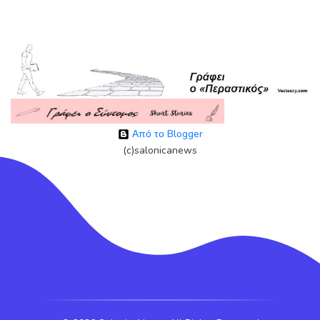
Από το Blogger
(c)salonicanews