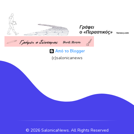
Από το Blogger
(c)salonicanews
©
2026 SalonicaNews. All Rights Reserved