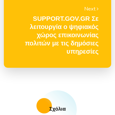
Next
SUPPORT.GOV.GR Σε
λειτουργία o ψηφιακός
χώρος επικοινωνίας
πολιτών με τις δημόσιες
υπηρεσίες
Σχόλια