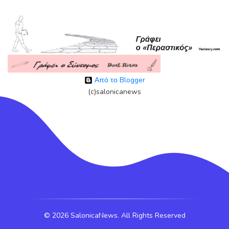
Από το Blogger
(c)salonicanews
©
2026 SalonicaNews. All Rights Reserved