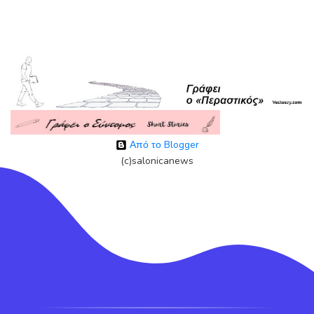
Από το Blogger
(c)salonicanews