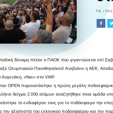
Γ.Χ.
5.4.2
παδική δύναμη πλέον ο ΠΑΟΚ που γιγαντώνεται επί Σαββ
αξύ Ολυμπιακού-Παναθηναϊκού! Ανεβαίνει η ΑΕΚ. Αποδο
α Αυγενάκη, «Ναι» στο VAR!
ll του OPEN παρουσιάστηκε η πρώτη μεγάλη ποδοσφαιρι
λήνιο δείγμα 2.000 ατόμων αναζητήθηκε ποια ομάδα υπο
ρεάστηκε το ενδιαφέρον τους για το ποδόσφαιρο την επο
ια την αξιοπιστία του ελληνικού ποδοσφαίρου και την πα