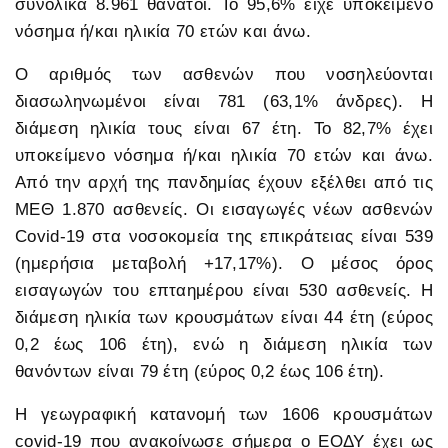
συνολικά 8.961 θάνατοι. Το 95,6% είχε υποκείμενο
νόσημα ή/και ηλικία 70 ετών και άνω.
Ο αριθμός των ασθενών που νοσηλεύονται
διασωληνωμένοι είναι 781 (63,1% άνδρες). Η
διάμεση ηλικία τους είναι 67 έτη. To 82,7% έχει
υποκείμενο νόσημα ή/και ηλικία 70 ετών και άνω.
Από την αρχή της πανδημίας έχουν εξέλθει από τις
ΜΕΘ 1.870 ασθενείς. Οι εισαγωγές νέων ασθενών
Covid-19 στα νοσοκομεία της επικράτειας είναι 539
(ημερήσια μεταβολή +17,17%). Ο μέσος όρος
εισαγωγών του επταημέρου είναι 530 ασθενείς. Η
διάμεση ηλικία των κρουσμάτων είναι 44 έτη (εύρος
0,2 έως 106 έτη), ενώ η διάμεση ηλικία των
θανόντων είναι 79 έτη (εύρος 0,2 έως 106 έτη).
Η γεωγραφική κατανομή των 1606 κρουσμάτων
covid-19 που ανακοίνωσε σήμερα ο ΕΟΔΥ έχει ως