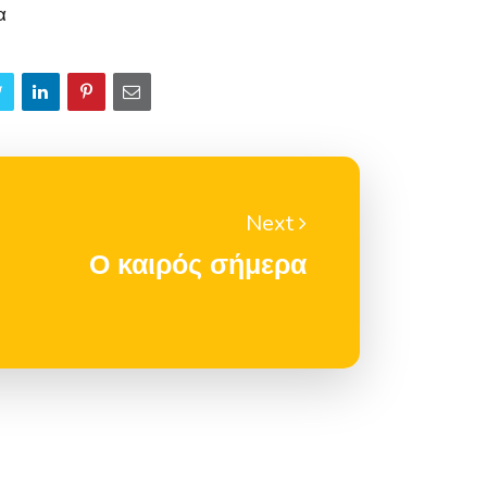
α
Next
Ο καιρός σήμερα