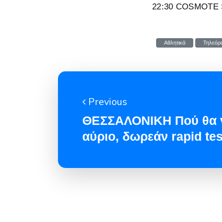
22:30 COSMOTE S
Αθλητικά
Τηλεόρ
Previous
ΘΕΣΣΑΛΟΝΙΚΗ Πού θα γ
αύριο, δωρεάν rapid tes