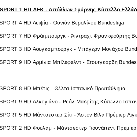
SPORT 1 HD ΑΕΚ - Απόλλων Σμύρνης Κύπελλο Ελλάδ
PORT 4 HD Λειψία - Ουνιόν Βερολίνου Bundesliga
PORT 7 HD Φράιμπουργκ - Άιντραχτ Φρανκφούρτης Bu
SPORT 3 HD Άουγκσμπουργκ - Μπάγερν Μονάχου Bunde
PORT 9 HD Αρμίνια Μπίλεφελντ - Στουτγκάρδη Bundesl
PORT 8 HD Μπέτις - Θέλτα Ισπανικό Πρωτάθλημα
PORT 9 HD Αλκογιάνο - Ρεάλ Μαδρίτης Κύπελλο Ισπαν
PORT 5 HD Μάντσεστερ Σίτι - Άστον Βίλα Πρέμιερ Λιγ
PORT 2 HD Φούλαμ - Μάντσεστερ Γιουνάιτεντ Πρέμιερ