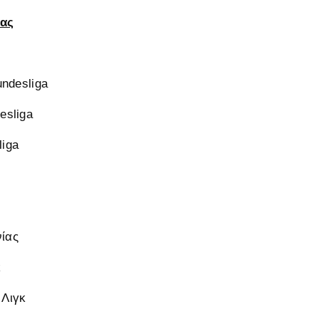
ας
ndesliga
sliga
iga
ίας
κ
 Λιγκ