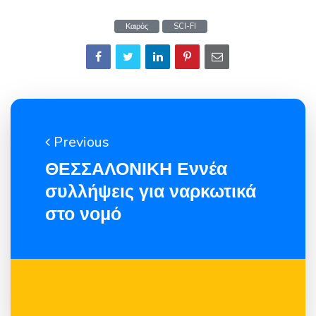
Καιρός
SCI-FI
Previous
ΘΕΣΣΑΛΟΝΙΚΗ Εννέα
συλλήψεις για ναρκωτικά
στο νομό