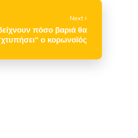
Next
 δείχνουν πόσο βαριά θα
"χτυπήσει" ο κορωνοϊός