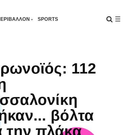
☰
ΕΡΙΒΑΛΛΟΝ
SPORTS
ρωνοϊός: 112
η
σσαλονίκη
ήκαν... βόλτα
α την πλάκα