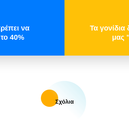
πρέπει να
Τα γονίδια
 το 40%
μας 
Σχόλια