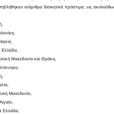
πιβλήθηκαν ισάριθμα διοικητικά πρόστιμα, ως ακολούθω
κή,
αλονίκη,
Νησιά,
ή Ελλάδα,
ολική Μακεδονία και Θράκη,
οπόννησο,
η,
λία,
ρική Μακεδονία,
Αιγαίο,
ά Ελλάδα,