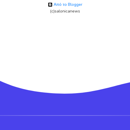
Από το Blogger
(c)salonicanews