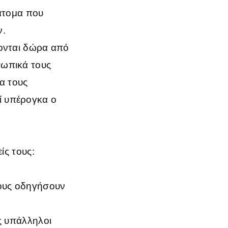
 άτομα που
ν.
χονται δώρα από
σωπικά τους
να τους
ί υπέρογκα ο
ίς τους:
τους οδηγήσουν
ς υπάλληλοι