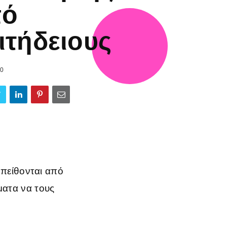
πό
ιτήδειους
20
ν πείθονται από
ματα να τους