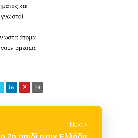
ήματος και
 γνωστοί
άγνωστα άτομα
ρώνουν αμέσως
Next
ο 2ο παιδί στην Ελλάδα