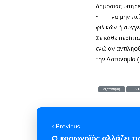
δημόσιας υπηρε
•
να μην πε
φιλικών ή συγγ
Σε κάθε περίπτω
ενώ αν αντιληφ
την Αστυνομία (
εξαπάτηση
EIΔΗ
Previous
Ο κορωνοϊός αλλάζει τι